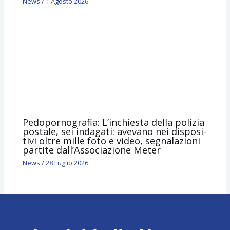
News
/
1 Agosto 2026
Pedopornografia: L’inchie­sta della poli­zia
postale, sei inda­gati: avevano nei dispo­si­
tivi oltre mille foto e video, segnalazioni
partite dall’Associazione Meter
News
/
28 Luglio 2026