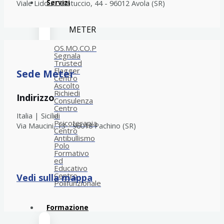
Servizi
Viale Lido C. Santuccio, 44 - 96012 Avola (SR)
METER
OS.MO.CO.P
Segnala
Trusted
Flagger
Sede Meter
Centro
Ascolto
Richiedi
Indirizzo
Consulenza
Centro
di
Italia | Sicilia
Psicoterapia
Via Maucini, 13 - 96018 Pachino (SR)
Centro
Antibullismo
Polo
Formativo
ed
Educativo
Centro
Vedi sulla mappa
Polifunzionale
Formazione