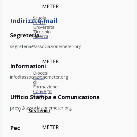
METER
Scuola
Indirizzi e-mail
PCTO
Università
Tirocinio
Segreteria
Ricerca
segreteria@associazionemeter.org
METER
Informazioni
Diocesi
info@associazionemeter.org
Corsi
di
Formazione
Convegni
Eventi
Ufficio Stampa e Comunicazione
press@associazionemeter.org
Sostienici
METER
Pec