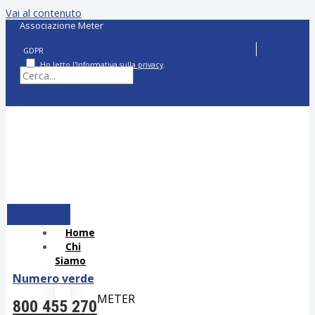
Vai al contenuto
Associazione Meter
GDPR
Ho letto l'
Informativa sulla privacy
.
Home
Chi
Siamo
Numero verde
METER
800 455 270