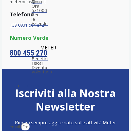
Dona
meteronlus@pec.it
Ora
5x1000
Telefono
Per
le
Aziende
+39 0931 564 872
Numero Verde
METER
800 455 270
Benefici
Fiscali
Diventa
Volontario
Contatti
Iscriviti alla Nostra
Newsletter
Rimani sempre aggiornato sulle attività Meter
email