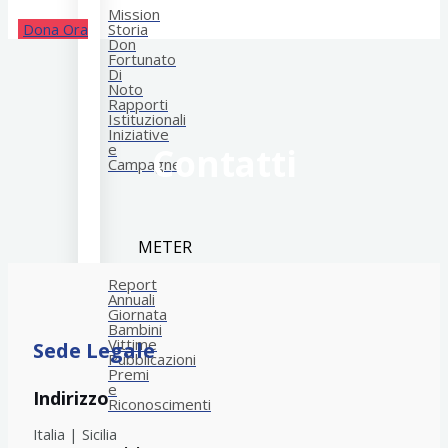
Mission
Dona Ora
Storia
Don
Fortunato
Di
Noto
Rapporti
Istituzionali
Iniziative
e
Contatti
Campagne
METER
Report
Annuali
Giornata
Bambini
Vittime
Sede Legale
Pubblicazioni
Premi
e
Indirizzo
Riconoscimenti
Italia | Sicilia