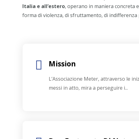
Italia e all’estero
, operano in maniera concreta e
trasparente ha concesso il riconoscimen
forma di violenza, di sfruttamento, di indifferenza
Mission
L’Associazione Meter, attraverso le inizi
messi in atto, mira a perseguire i...