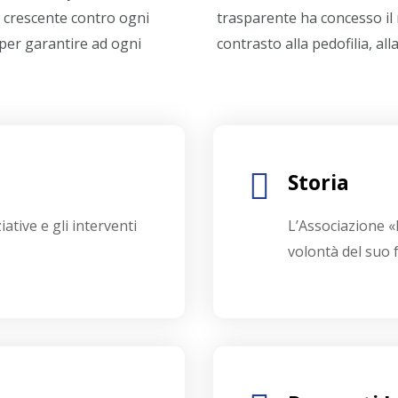
 crescente contro ogni
to come massima autorità nel
 per garantire ad ogni
contrasto alla pedofilia, all
Storia
ative e gli interventi
L’Associazione «
volontà del suo 