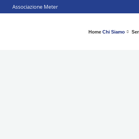
Vai
Associazione Meter
al
contenuto
Home
Chi Siamo
Ser