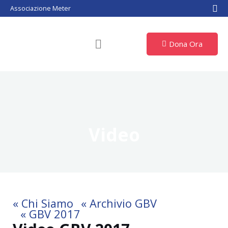
Vai
Associazione Meter
al
contenuto
Dona Ora
Video
« Chi Siamo
« Archivio GBV
« GBV 2017