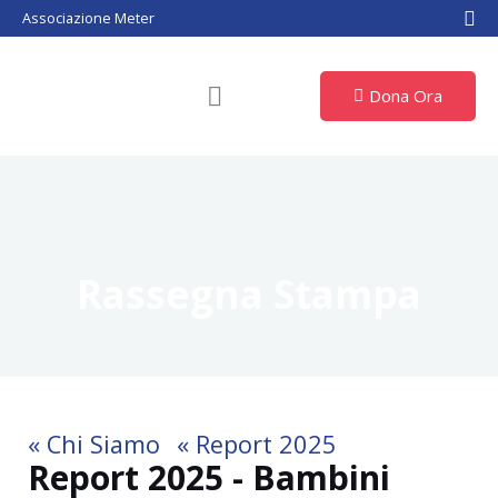
Vai
Associazione Meter
al
contenuto
Dona Ora
Rassegna Stampa
« Chi Siamo
« Report 2025
Report 2025 - Bambini