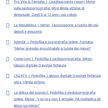
Pro Vita & Famiglia | L’agghiacciante report Meter
sulla pedopornografia: oltre 8mila vittime di
deepnude. Dagli 8 ai 12 anni i più colpiti
La Repubblica | Meter, l’associazione a tutela dei più
deboli e innocenti
AgenSir | Pedofilia e pornografia online: Fontana,
“Meter presidio insostituibile a tutela dei minori”
Copercom | Pedofilia e pedopornografia, Meter:
l’abuso digitale travolge l’infanzia
CN24TV | Pedofilia. L’abuso digitale travolge l’infanzia,
oltre 10mila vittime
La difesa del popolo| Pedofilia e pedopornografia
online. Meter: “L’orrore non è virtuale, l’IA moltiplica gli
abusi sui minori”