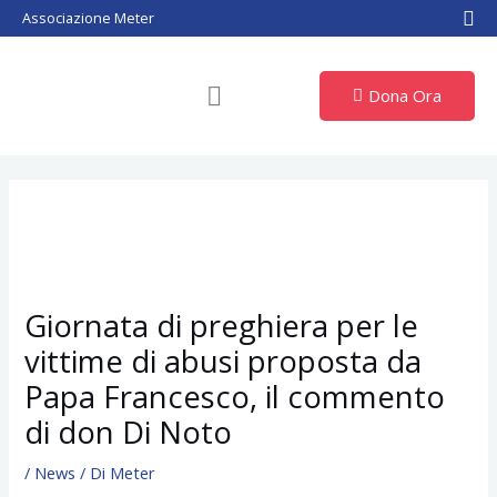
Vai
Associazione Meter
al
contenuto
Dona Ora
Giornata di preghiera per le
vittime di abusi proposta da
Papa Francesco, il commento
di don Di Noto
/
News
/ Di
Meter