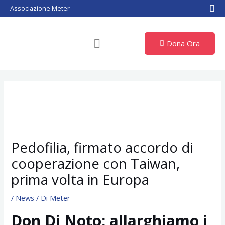
Vai
Associazione Meter
al
contenuto
Dona Ora
Pedofilia, firmato accordo di
cooperazione con Taiwan,
prima volta in Europa
/
News
/ Di
Meter
Don Di Noto: allarghiamo i