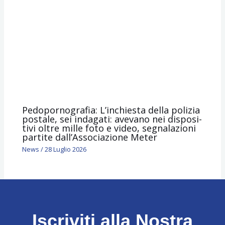
Pedopornografia: L’inchie­sta della poli­zia
postale, sei inda­gati: avevano nei dispo­si­
tivi oltre mille foto e video, segnalazioni
partite dall’Associazione Meter
News
/
28 Luglio 2026
Iscriviti alla Nostra