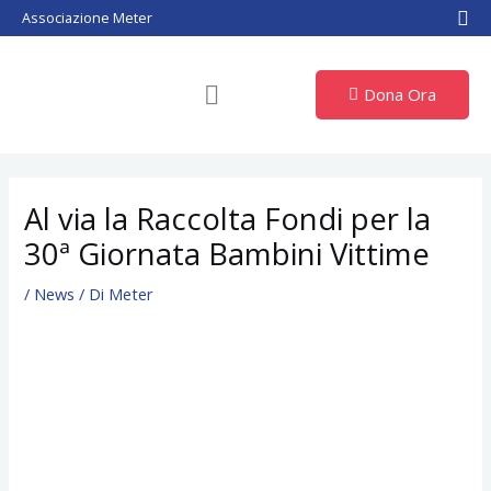
Vai
Associazione Meter
al
contenuto
Dona Ora
Al via la Raccolta Fondi per la
30ª Giornata Bambini Vittime
/
News
/ Di
Meter