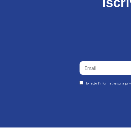
Iscr
email
GDPR
Ho letto l'
Informativa sulla pri