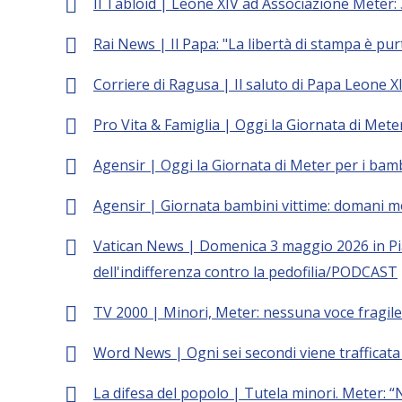
Il Tabloid | Leone XIV ad Associazione Meter: 3
Rai News | Il Papa: "La libertà di stampa è p
Corriere di Ragusa | Il saluto di Papa Leone X
Pro Vita & Famiglia | Oggi la Giornata di Mete
Agensir | Oggi la Giornata di Meter per i bamb
Agensir | Giornata bambini vittime: domani mo
Vatican News | Domenica 3 maggio 2026 in Piaz
dell'indifferenza contro la pedofilia/PODCAST
TV 2000 | Minori, Meter: nessuna voce fragile
Word News | Ogni sei secondi viene trafficat
La difesa del popolo | Tutela minori. Meter: 