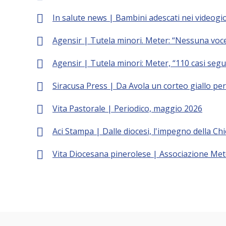
In salute news | Bambini adescati nei videogioch
Agensir | Tutela minori. Meter: “Nessuna voce
Agensir | Tutela minori: Meter, “110 casi segui
Siracusa Press | Da Avola un corteo giallo per 
Vita Pastorale | Periodico, maggio 2026
Aci Stampa | Dalle diocesi, l'impegno della Chies
Vita Diocesana pinerolese | Associazione Mete