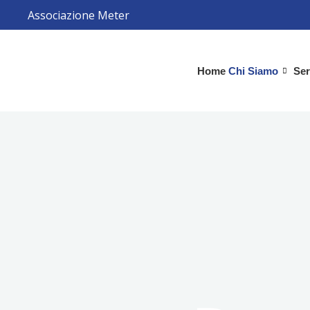
Vai
Associazione Meter
al
contenuto
Home
Chi Siamo
Ser