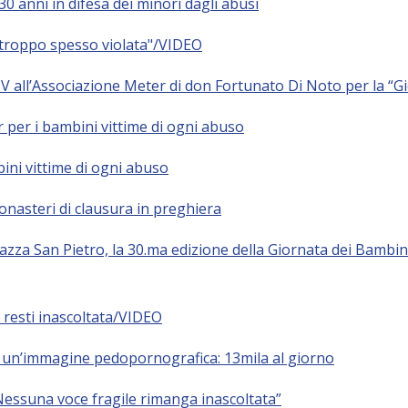
0 anni in difesa dei minori dagli abusi
urtroppo spesso violata"/VIDEO
IV all’Associazione Meter di don Fortunato Di Noto per la “G
r per i bambini vittime di ogni abuso
ini vittime di ogni abuso
nasteri di clausura in preghiera
za San Pietro, la 30.ma edizione della Giornata dei Bambini 
 resti inascoltata/VIDEO
a un’immagine pedopornografica: 13mila al giorno
“Nessuna voce fragile rimanga inascoltata”